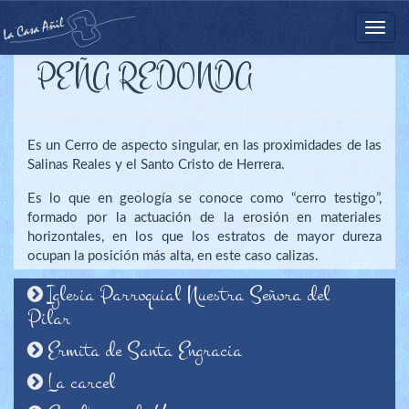
Nave
CASA AÑIL
PEÑA REDONDA
Es un Cerro de aspecto singular, en las proximidades de las
Salinas Reales y el Santo Cristo de Herrera.
Es lo que en geología se conoce como “cerro testigo”,
formado por la actuación de la erosión en materiales
horizontales, en los que los estratos de mayor dureza
ocupan la posición más alta, en este caso calizas.
Iglesia Parroquial Nuestra Señora del
Pilar
Ermita de Santa Engracia
La carcel