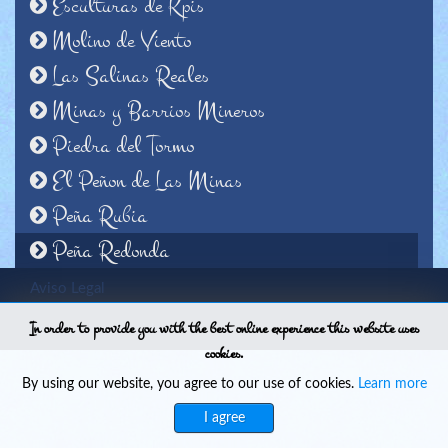
Esculturas de Kpis
Molino de Viento
Las Salinas Reales
Minas y Barrios Mineros
Piedra del Tormo
El Peñon de Las Minas
Peña Rubia
Peña Redonda
Aviso Legal
In order to provide you with the best online experience this website uses
Política de privacidad
cookies.
By using our website, you agree to our use of cookies.
Learn more
I agree